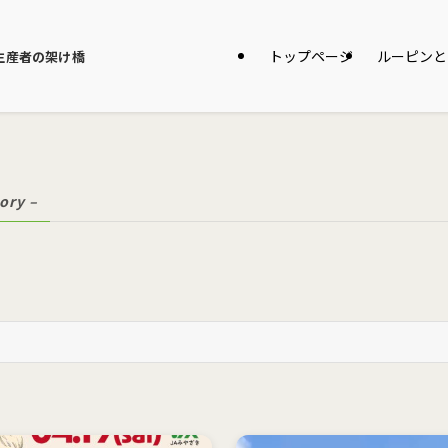
トップページ
ルーピンと
生産者の架け橋
ory –